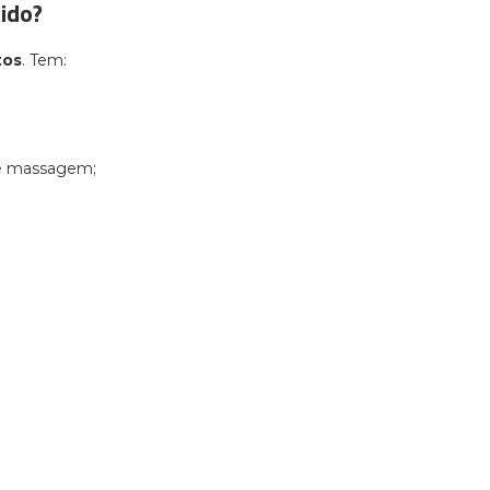
ido?
tos
. Tem:
de massagem;