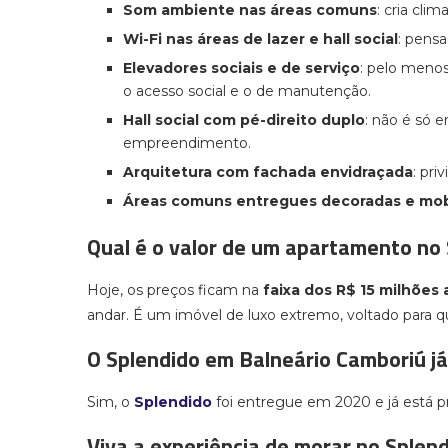
Som ambiente nas áreas comuns
: cria cli
Wi-Fi nas áreas de lazer e hall social
: pens
Elevadores sociais e de serviço
: pelo menos
o acesso social e o de manutenção.
Hall social com pé-direito duplo
: não é só 
empreendimento.
Arquitetura com fachada envidraçada
: pri
Áreas comuns entregues decoradas e mob
Qual é o valor de um apartamento no
Hoje, os preços ficam na
faixa dos R$ 15 milhões 
andar. É um imóvel de luxo extremo, voltado para 
O Splendido em Balneário Camboriú já
Sim, o
Splendido
foi entregue em 2020 e já está p
Viva a experiência de morar no Splen